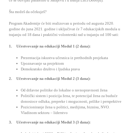
će se odvijati paralelno u Sarajevu i u Banja Luci/Doboju).
Šta možeš da očekuješ?
Program Akademije će biti realizovan u periodu od augusta 2020.
godine do juna 2021. godine i uključivat će 7 edukacijskih modula u
trajanju od 18 dana i praktični volonterski rad u trajanju od 100 sati:
1. Učestvovanje na edukaciji Modul 1 (2 dana):
Prezentacija iskustva učesnica iz prethodnih projekata
Upoznavanje sa projektom
Demokratsko društvo i ljudska prava
2. Učestvovanje na edukaciji Modul 2 (3 dana):
Od državne politike do lokalne o ravnopravnosti žena
Politički sistem i pozicija žena, te potencijal žena za buduće
donosioce odluka, prepreke i mogucnosti, prilike i perspektive
Pozicioniranje žena u politici, medijima, biznisu, NVO.
Vladinom sektoru – liderstvo
3. Učestvovanje na edukaciji Modul 3 (3 dana):