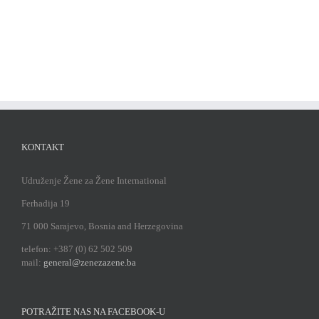
KONTAKT
Udruženje Žene za Žene International
Ferhadija 19
71 000 Sarajevo, Bosnia and Herzegovina
telefon: +387 (0) 62 502 509
mail:
general@zenezazene.ba
POTRAŽITE NAS NA FACEBOOK-U