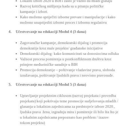
Lokalni izbori 2020 u BiH i zašto je važno da mladi glasaju
Razvoj kritičkog mišljenja kada su u pitanju političke
kampanje i izbori.
Kako možemo spriječiti izborne prevare i manipulacije i kako
možemo unaprijediti izborni proces i izbornu regulativu
4. Učestvovanje na edukaciji Modul 4 (3 dana)
Zagovaračke kampanje, demokratski dijalog i promocija
demokratije kroz male projekte/ građanske inicijative
Demokratski dijalog: kako komunicirati sa donosiocima odluka
Važnost procesa pomirenja u postkonfliktnom društvu kroz
primjere međuetničke saradnje u BIH
Promocija demokratije – poštivanje vladavine prava, sloboda
izražavanja, poštivanje ljudskih prava i neovisno pravosuđe.
5. Učestvovanje na edukaciji Modul 5 (3 dana)
Upravljanje projektnim ciklusom (razvoj projekata i provedba
projekata) koji pokrivaju teme promocije sudjelovanja mladih /
glasanja u lokalnim zajednicama za predstojeće izbore 2020.,
ljudska prava žena, izgradnju mira i pomirenje ili bilo šta što je
u lokalnim zajednicama prepoznato kao problem / izazov
tokom projekta)