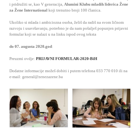
i pridružiti se, kao V generacija,
Alumini Klubu mladih liderica Žene
za Žene International
koji trenutno broji 100 članica.
Ukoliko si mlada i ambiciozna osoba, želiš da radiš na svom ličnom
razvoju i usavršavanju, potrebno je da nam pošalješ popunjen prijavni
formular koji se nalazi u na linku ispod ovog teksta
do 07. augusta 2020.god
:
Preuzmi ovdje:
PRIJAVNI FORMULAR-2020-BiH
Dodatne informacije možeš dobiti i putem telefona 033 770 010 ili na
e-mail: general@zenezazene.ba