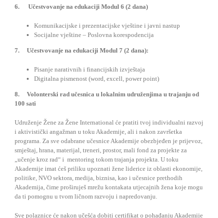
6. Učestvovanje na edukaciji Modul 6 (2 dana)
Komunikacijske i prezentacijske vještine i javni nastup
Socijalne vještine – Poslovna korespodencija
7. Učestvovanje na edukaciji Modul 7 (2 dana):
Pisanje narativnih i financijskih izvještaja
Digitalna pismenost (word, excell, power point)
8. Volonterski rad učesnica u lokalnim udruženjima u trajanju od
100 sati
Udruženje Žene za Žene International će pratiti tvoj individualni razvoj
i aktivistički angažman u toku Akademije, ali i nakon završetka
programa. Za sve odabrane učesnice Akademije obezbjeđen je prijevoz,
smještaj, hrana, materijal, treneri, prostor, mali fond za projekte za
„učenje kroz rad“ i mentoring tokom trajanja projekta. U toku
Akademije imat ćeš priliku upoznati žene liderice iz oblasti ekonomije,
politike, NVO sektora, medija, biznisa, kao i učesnice prethodih
Akademija, čime proširuješ mrežu kontakata utjecajnih žena koje mogu
da ti pomognu u tvom ličnom razvoju i napredovanju.
Sve polaznice će nakon učešća dobiti certifikat o pohađanju Akademije