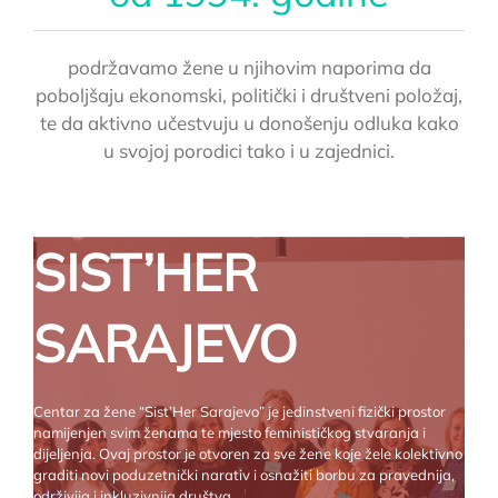
podržavamo žene u njihovim naporima da
poboljšaju ekonomski, politički i društveni položaj,
te da aktivno učestvuju u donošenju odluka kako
u svojoj porodici tako i u zajednici.
SIST’HER
SARAJEVO
Centar za žene “Sist’Her Sarajevo” je jedinstveni fizički prostor
namijenjen svim ženama te mjesto feminističkog stvaranja i
dijeljenja. Ovaj prostor je otvoren za sve žene koje žele kolektivno
graditi novi poduzetnički narativ i osnažiti borbu za pravednija,
održivija i inkluzivnija društva.