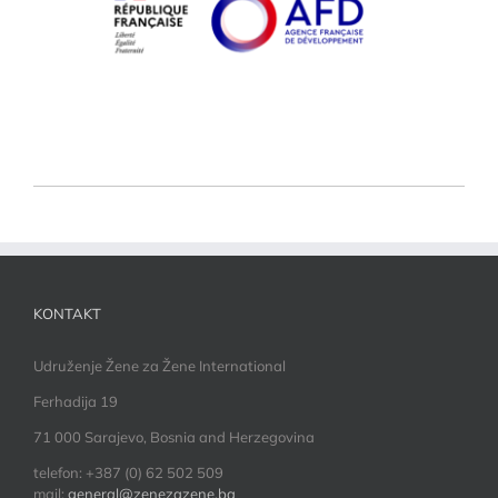
KONTAKT
Udruženje Žene za Žene International
Ferhadija 19
71 000 Sarajevo, Bosnia and Herzegovina
telefon: +387 (0) 62 502 509
mail:
general@zenezazene.ba