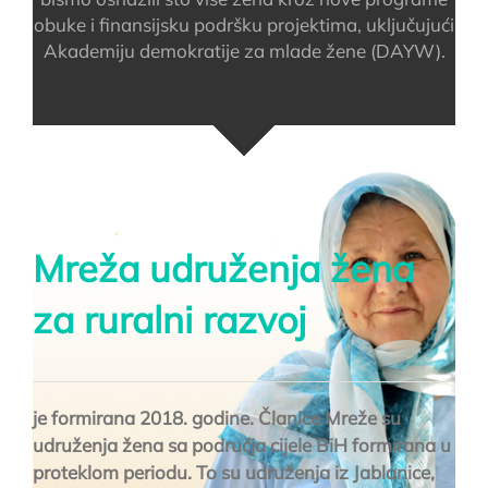
obuke i finansijsku podršku projektima, uključujući
Akademiju demokratije za mlade žene (DAYW).
Mreža udruženja žena
za ruralni razvoj
je formirana 2018. godine. Članice Mreže su
udruženja žena sa područja cijele BiH formirana u
proteklom periodu. To su udruženja iz Jablanice,