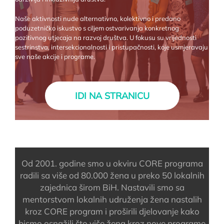
Naše aktivnosti nude alternativno, kolektivno i predano
poduzetničko iskustvo s ciljem ostvarivanja konkretnog
pozitivnog utjecaja na razvoj društva. U fokusu su vrijednosti
sestrinstva, intersekcionalnosti i pristupačnosti, koje usmjeravaju
sve naše akcije i programe.
IDI NA STRANICU
Od 2001. godine smo u okviru CORE programa
radili sa više od 80.000 žena u preko 50 lokalnih
zajednica širom BiH. Nastavili smo sa
mentorstvom lokalnih udruženja žena nastalih
kroz CORE program i proširili djelovanje kako
bismo osnažili što više žena kroz nove programe